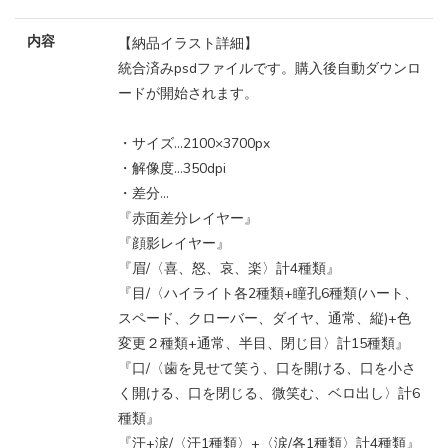
内容
【納品イラスト詳細】
統合済みpsdファイルです。購入後自動ダウンロ
ードが開始されます。
・サイズ…2100×3700px
・解像度…350dpi
・差分…
『赤面差分レイヤー』
『顔影レイヤー』
『眉/〈喜、怒、哀、楽〉計4種類』
『目/〈ハイライト各2種類+瞳孔6種類(ハート、
スペード、クローバー、ダイヤ、通常、縦)+色
変更２種類+通常、半目、閉じ目〉計15種類』
『口/〈歯を見せて笑う、口を開ける、口を小さ
く開ける、口を閉じる、微笑む、ベロ出し〉計6
種類』
『汗+涙/〈汗1種類〉+〈涙/各1種類〉計4種類』