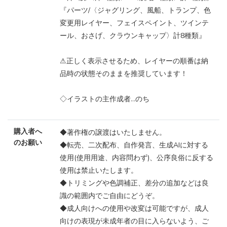
『パーツ/〈ジャグリング、風船、トランプ、色
変更用レイヤー、フェイスペイント、ツインテ
ール、おさげ、クラウンキャップ〉計8種類』
⚠正しく表示させるため、レイヤーの順番は納
品時の状態そのままを推奨しています！
◇イラストの主作成者…のち
購入者へ
◆著作権の譲渡はいたしません。
のお願い
◆転売、二次配布、自作発言、生成AIに対する
使用(使用用途、内容問わず)、公序良俗に反する
使用は禁止いたします。
◆トリミングや色調補正、差分の追加などは良
識の範囲内でご自由にどうぞ。
◆成人向けへの使用や改変は可能ですが、成人
向けの表現が未成年者の目に入らないよう、ご