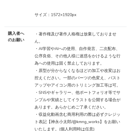
サイズ：1572×1920px
購入者へ
・著作権及び著作人格権は放棄しておりませ
のお願い
ん。
・AI学習やAIへの使用、自作発言、二次配布、
公序良俗、その他人様に迷惑をかけるような行
為への使用は固く禁止しております。
・原型が分からなくなるほどの加工や改変はお
控えください。一部のパーツの色変え、バスト
アップやアイコン用のトリミング加工等は可。
・SNSやギャラリー、他ポートフォリオ等でサ
ンプルや実績としてイラストを公開する場合が
あります。あらかじめご了承ください。
・収益化動画含む商用利用の際は必ずクレジッ
ト表記【神永小太郎/@kmng_works】をお願い
いたします。(個人利用時は任意)