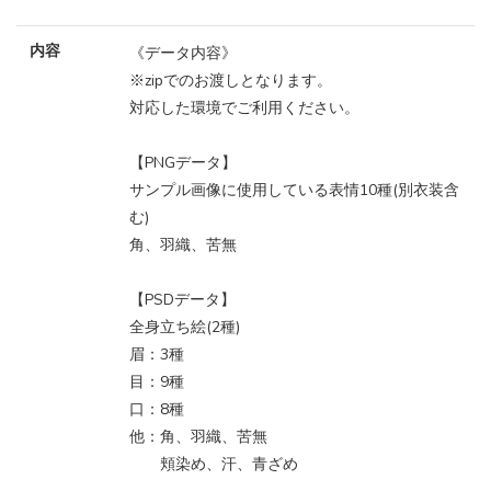
内容
《データ内容》
※zipでのお渡しとなります。
対応した環境でご利用ください。
【PNGデータ】
サンプル画像に使用している表情10種(別衣装含
む)
角、羽織、苦無
【PSDデータ】
全身立ち絵(2種)
眉：3種
目：9種
口：8種
他：角、羽織、苦無
頬染め、汗、青ざめ