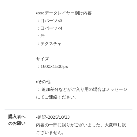
▪️psdデータレイヤー別け内容
：目パーツ×3
：口パーツ×4
：汗
：テクスチャ
サイズ
：1500×1500.px
▪️その他
： 追加差分などがご入り用の場合はメッセージ
にてご連絡ください。
購入者へ
▪️追記▪️2025/10/23
のお願い
内容の一部に誤りがございました、大変申し訳
ございません。