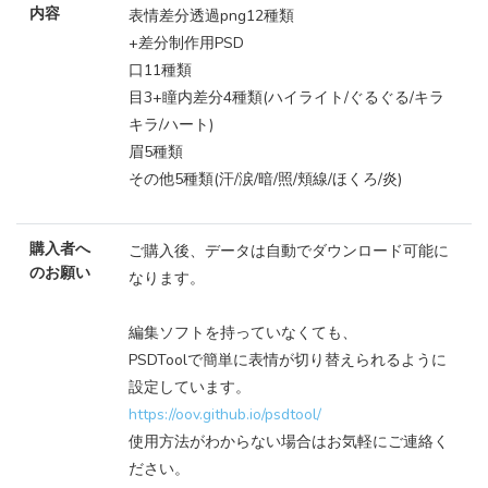
内容
表情差分透過png12種類
+差分制作用PSD
口11種類
目3+瞳内差分4種類(ハイライト/ぐるぐる/キラ
キラ/ハート)
眉5種類
その他5種類(汗/涙/暗/照/頬線/ほくろ/炎)
購入者へ
ご購入後、データは自動でダウンロード可能に
のお願い
なります。
編集ソフトを持っていなくても、
PSDToolで簡単に表情が切り替えられるように
設定しています。
https://oov.github.io/psdtool/
使用方法がわからない場合はお気軽にご連絡く
ださい。