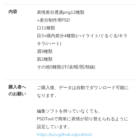
内容
表情差分透過png12種類
+差分制作用PSD
口11種類
目3+瞳内差分4種類(ハイライト/ぐるぐる/キラ
キラ/ハート)
眉5種類
肌2種類
その他5種類(汗/涙/暗/照/頬線)
購入者へ
ご購入後、データは自動でダウンロード可能に
のお願い
なります。
編集ソフトを持っていなくても、
PSDToolで簡単に表情が切り替えられるように
設定しています。
https://oov.github.io/psdtool/