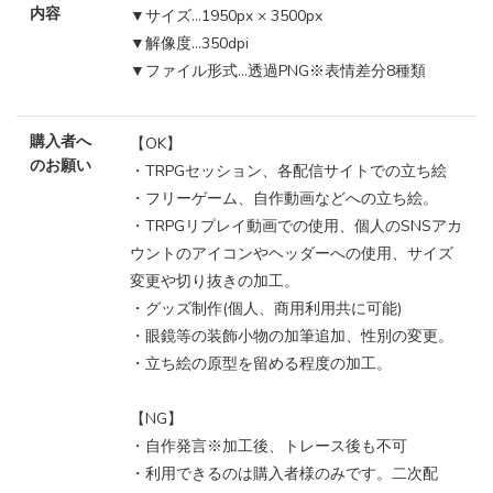
内容
▼サイズ…1950px × 3500px
▼解像度…350dpi
▼ファイル形式…透過PNG※表情差分8種類
購入者へ
【OK】
のお願い
・TRPGセッション、各配信サイトでの立ち絵
・フリーゲーム、自作動画などへの立ち絵。
・TRPGリプレイ動画での使用、個人のSNSアカ
ウントのアイコンやヘッダーへの使用、サイズ
変更や切り抜きの加工。
・グッズ制作(個人、商用利用共に可能)
・眼鏡等の装飾小物の加筆追加、性別の変更。
・立ち絵の原型を留める程度の加工。
【NG】
・自作発言※加工後、トレース後も不可
・利用できるのは購入者様のみです。二次配