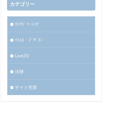
カテゴリー
ｸﾗｳﾄﾞｿｰｼﾝｸﾞ
ｲﾗｽﾄ・ﾃﾞｻﾞｲﾝ
Live2D
法律
サイト売買