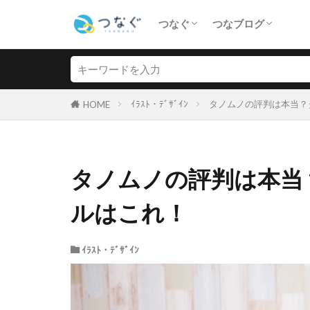
つなぐ
つなブログ
コミッション
サイト売買
ｸﾗｳﾄﾞｿｰｼﾝｸﾞ
ｲﾗｽﾄ・ﾃﾞｻﾞｲﾝ
Live2D
法律
その他
ｲﾗｽﾄ・ﾃﾞｻﾞｲﾝ
タノムノの評判は本当？
HOME
タノムノの評判は本当
ルはこれ！
ｲﾗｽﾄ・ﾃﾞｻﾞｲﾝ