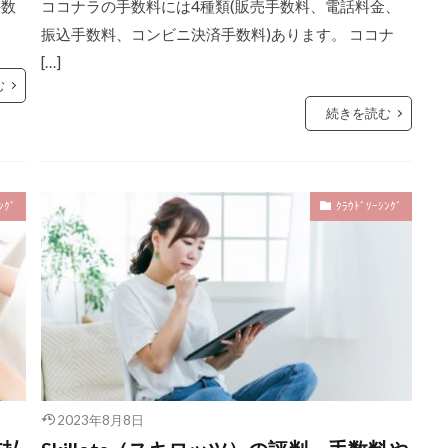
手数
ココナラの手数料には4種類(販売手数料、電話料金、
振込手数料、コンビニ決済手数料)あります。 ココナ
[…]
む
続きを読む
ﾝｸﾞ
ｸﾗｳﾄﾞｿｰｼﾝｸﾞ
2023年8月8日