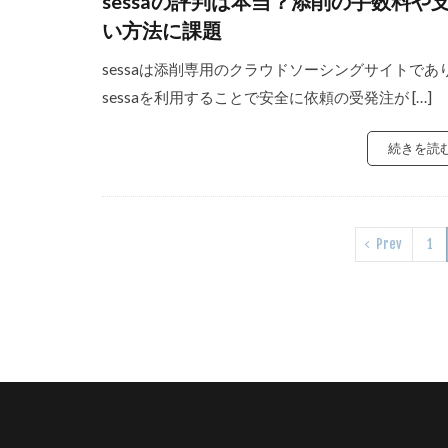
sessaの評判は本当？添削の手数料や
い方法に課題
sessaは添削専用のクラウドソーシングサイトであ
sessaを利用することで安全に依頼の受発注が […]
続きを読
Prev
1