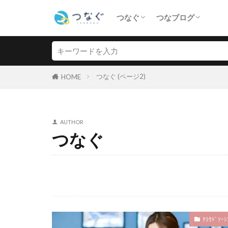
つなぐ
つなブログ
コミッション
サイト売買
ｸﾗｳﾄﾞｿｰｼﾝｸﾞ
ｲﾗｽﾄ・ﾃﾞｻﾞｲﾝ
Live2D
法律
その他
つなぐ (ページ2)
HOME
AUTHOR
つなぐ
ｸﾗｳﾄﾞｿｰｼ