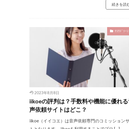
続きを読
ｸﾗｳﾄﾞｿｰｼ
2023年8月8日
iikoeの評判は？手数料や機能に優れる
声依頼サイトはどこ？
iikoe（イイコエ）は音声依頼専門のコミッション
トとなります。 iikoeを利用することでプロ […]