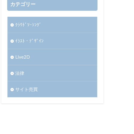
カテゴリー
ｸﾗｳﾄﾞｿｰｼﾝｸﾞ
ｲﾗｽﾄ・ﾃﾞｻﾞｲﾝ
Live2D
法律
サイト売買