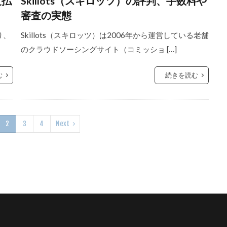
支払
Skillots（スキロッツ）の評判、手数料や
審査の実態
り、
Skillots（スキロッツ）は2006年から運営している老舗
のクラウドソーシングサイト（コミッショ […]
む
続きを読む
2
3
4
Next