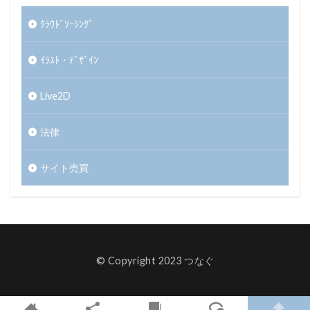
ｸﾗｳﾄﾞｿｰｼﾝｸﾞ
ｲﾗｽﾄ・ﾃﾞｻﾞｲﾝ
Live2D
法律
サイト売買
© Copyright 2023 つなぐ