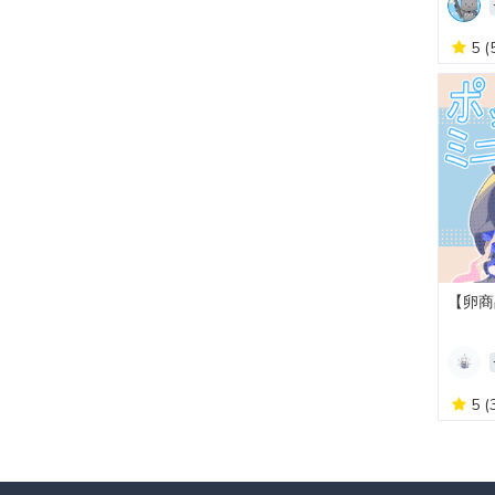
5
(
【卵商
5
(