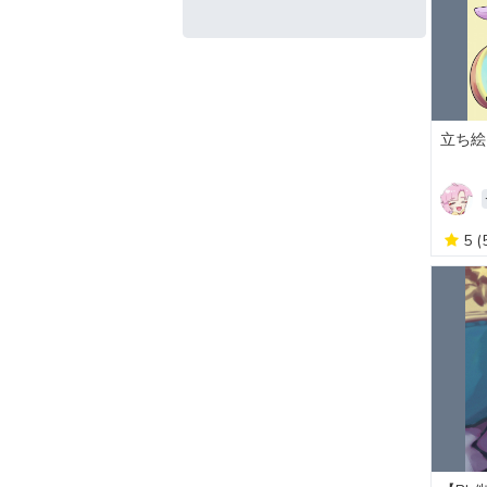
立ち絵
5
(