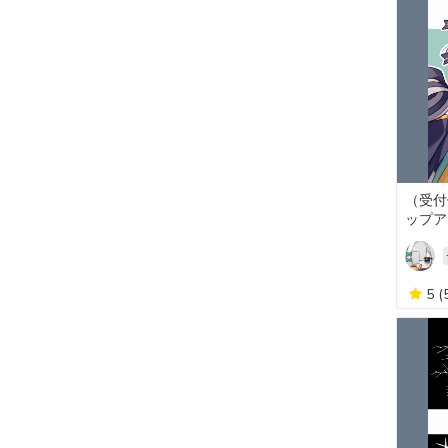
（受付
ップア
5
(