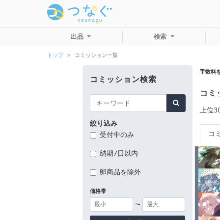
出品
検索
トップ
コミッション一覧
手数料
コミッション検索
コミ
上位30
絞り込み
コ
受付中のみ
納期7日以内
卵商品を除外
価格帯
〜