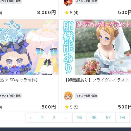
イラスト依頼・販売
イラスト依頼・販売
8,000円
500
5)
5
(4)
品 ✧ SDキャラ制作】
【卵機能あり】ブライダルイラスト
イラスト依頼・販売
イラスト依頼・販売
500円
500
3)
5
(5)
‹
1
2
...
95
96
97
98