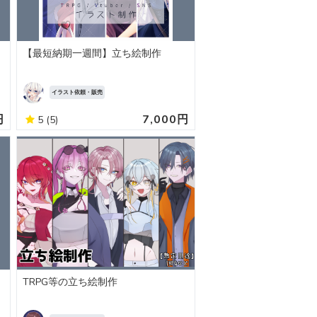
【最短納期一週間】立ち絵制作
イラスト依頼・販売
円
7,000円
5
(5)
TRPG等の立ち絵制作