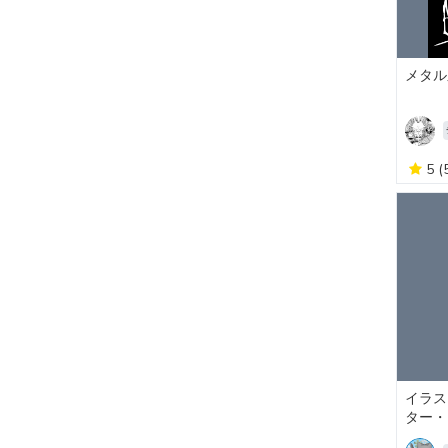
メタル
5
(
イラス
ター・