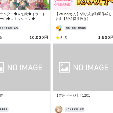
ラクター◆立ち絵◆イラスト
【Vtuberさん】切り抜き動画作成し
ー①◆コミッション◆
ます【配信切り抜き】
イラスト依頼・販売
画像・映像・動画編集
10,000円
1,500
5)
5
(5)
作
【専用ページ】T1201
音楽全般
イラスト依頼・販売