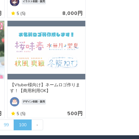
イラスト依頼・販売
円
8,000円
5
(5)
【Vtuber様向け】ネームロゴ作りま
す！【商用利用OK】
デザイン依頼・販売
円
500円
5
(5)
99
100
›