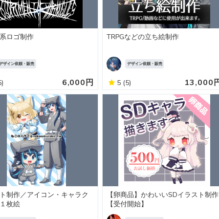
系ロゴ制作
TRPGなどの立ち絵制作
デザイン依頼・販売
デザイン依頼・販売
6,000円
13,000
5)
5
(5)
ト制作／アイコン・キャラク
【卵商品】かわいいSDイラスト制作
１枚絵
【受付開始】