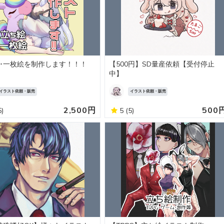
･一枚絵を制作します！！！
【500円】SD量産依頼【受付停止
中】
イラスト依頼・販売
イラスト依頼・販売
2,500円
500
5)
5
(5)