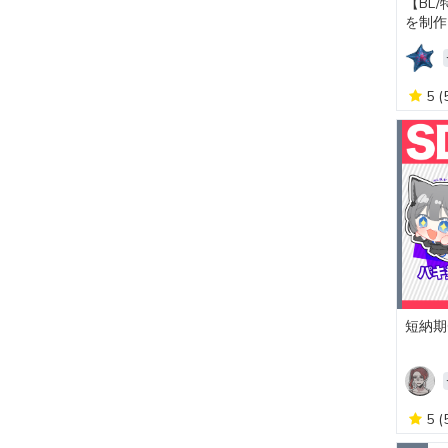
【BL
を制作
5
(
短納期
5
(