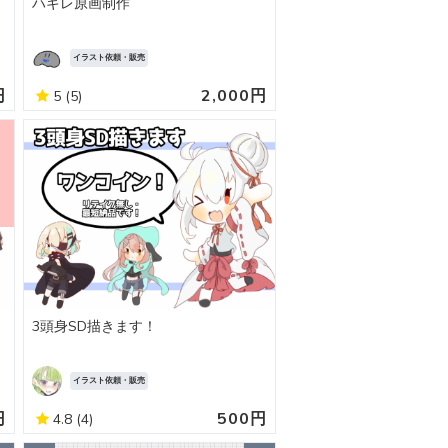
ハギレ原画制作
イラスト依頼・販売
円
2,000円
5
(5)
3頭身SD描きます！
イラスト依頼・販売
円
500円
4.8
(4)