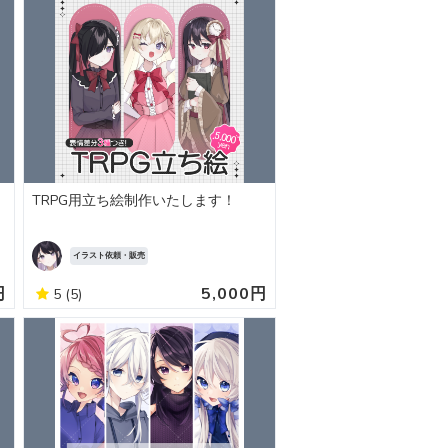
TRPG用立ち絵制作いたします！
イラスト依頼・販売
円
5,000円
5
(5)