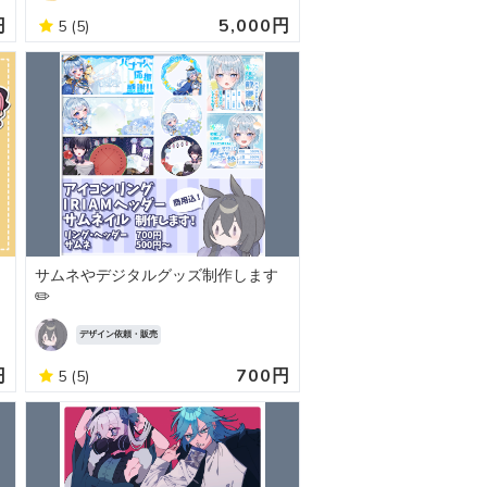
円
5,000円
5
(5)
サムネやデジタルグッズ制作します
✏️
デザイン依頼・販売
円
700円
5
(5)