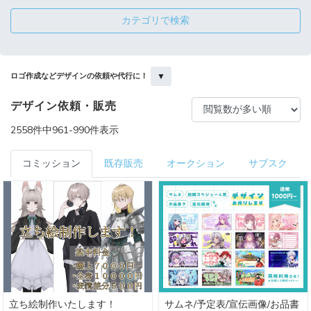
カテゴリで検索
▼
ロゴ作成などデザインの依頼や代行に！
デザイン依頼・販売
2558件中961-990件表示
コミッション
既存販売
オークション
サブスク
立ち絵制作いたします！
サムネ/予定表/宣伝画像/お品書