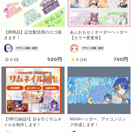
【卵商品】記念配信用のロゴ描
あふおもセミオーダーヘッダー
きます！
【カラー変更有】
デザイン依頼・販売
デザイン依頼・販売
500円
700円
0
(0)
5
(14)
【‼️即日納品‼️】目を引くサムネ
IRIAMヘッダー、アイコンリン
イルを制作します！
グ作成します！