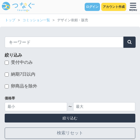
ログイン
アカウント作成
トップ
コミッション一覧
デザイン依頼・販売
絞り込み
受付中のみ
納期7日以内
卵商品を除外
価格帯
〜
絞り込む
検索リセット