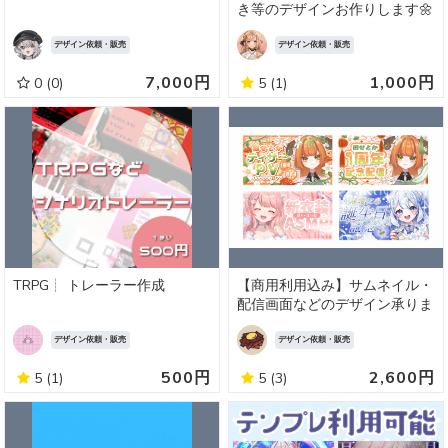
き等のデザインお作りします🌼
デザイン依頼・販売
デザイン依頼・販売
7,000円
1,000円
0
(0)
5
(1)
TRPG┊ トレーラー作成
【商用利用込み】サムネイル・
配信画面などのデザイン承りま
す
デザイン依頼・販売
デザイン依頼・販売
500円
2,600円
5
(1)
5
(3)