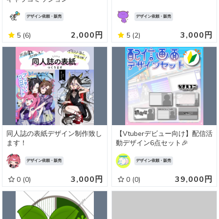
デザイン依頼・販売
デザイン依頼・販売
2,000円
3,000円
5
(6)
5
(2)
同人誌の表紙デザイン制作致し
【Vtuberデビュー向け】配信活
ます！
動デザイン6点セット🎉
デザイン依頼・販売
デザイン依頼・販売
3,000円
39,000円
0
(0)
0
(0)